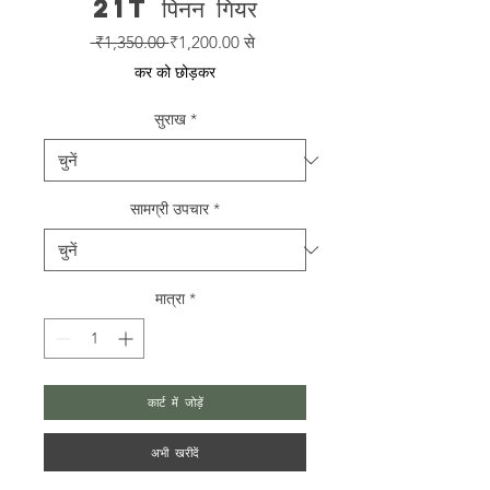
21T पिनन गियर
नियमित
बिक्री
 ₹1,350.00 
₹1,200.00
से
मूल्य
मूल्य
कर को छोड़कर
सुराख
*
सामग्री उपचार
*
मात्रा
*
कार्ट में जोड़ें
अभी खरीदें