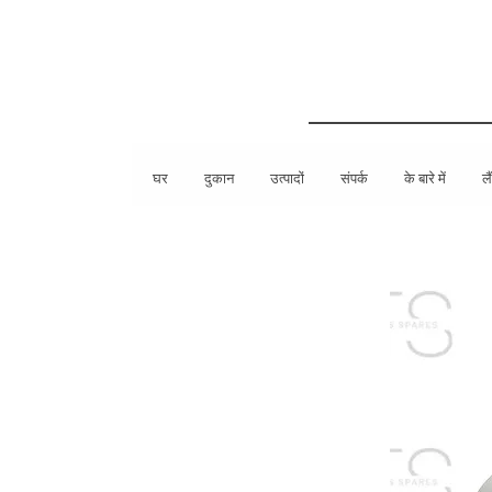
घर
दुकान
उत्पादों
संपर्क
के बारे में
लै