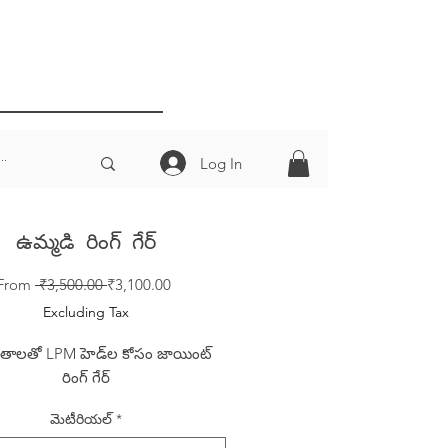
Log In
ఉమ్మడి రింగ్ గేర్
Regular
Sale
From
 ₹3,500.00 
₹3,100.00
Price
Price
Excluding Tax
తాలతో LPM హెడ్‌ల కోసం జాయింట్
రింగ్ గేర్
మెటీరియల్
*