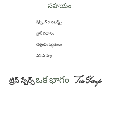
సహాయం
షిప్పింగ్ & రిటర్న్స్
స్టోర్ విధానం
చెల్లింపు పద్ధతులు
ఎఫ్ ఎ క్యూ
ఒక భాగం
Tris Group
ట్రిస్ స్పేర్స్