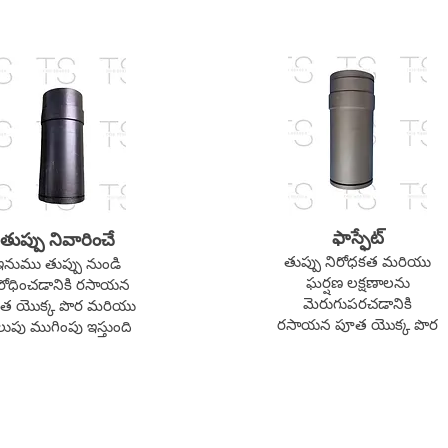
ఫాస్ఫేట్
తుప్పు నివారించే
తుప్పు నిరోధకత మరియు
ఇనుము తుప్పు నుండి
ఘర్షణ లక్షణాలను
రోధించడానికి రసాయన
మెరుగుపరచడానికి
త యొక్క పొర మరియు
రసాయన పూత యొక్క పొర
ుపు ముగింపు ఇస్తుంది