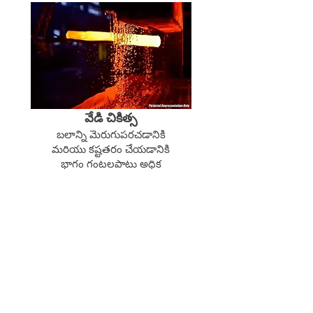
వేడి చికిత్స
బలాన్ని మెరుగుపరచడానికి
మరియు కష్టతరం చేయడానికి
భాగం గంటలపాటు అధిక
ఉష్ణోగ్రతకు వేడి చేయబడుతుంది
Related Products