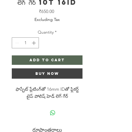
లెగ్ గేర్ 10T 16ID
Price
₹650.00
Excluding Tax
Quantity
*
Add to Cart
Buy Now
ఫాస్ఫేట్ ప్లేటింగ్‌తో 16mm IDతో ఫ్లికర్ట్
టైప్ పోలిష్ హెడ్ లెగ్ గేర్
రూపాంతరాలు