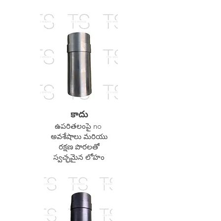
కాదు
ఉపరితలంపై no
అవశేషాలు మరియు
రక్షణ పొరలతో
స్వచ్ఛమైన లోహం