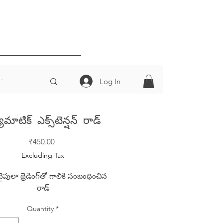
Log In
ూమాటిక్ ఎక్స్‌టెన్షన్ రాడ్
Price
₹450.00
Excluding Tax
ైపులా థ్రెడింగ్‌తో గాలికి సంబంధించిన
రాడ్
Quantity
*