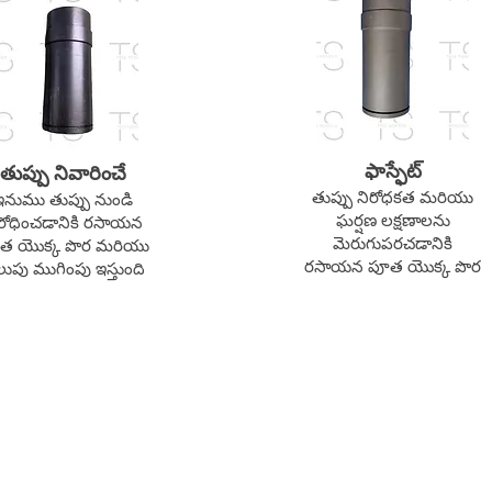
ఫాస్ఫేట్
తుప్పు నివారించే
తుప్పు నిరోధకత మరియు
ఇనుము తుప్పు నుండి
ఘర్షణ లక్షణాలను
రోధించడానికి రసాయన
మెరుగుపరచడానికి
త యొక్క పొర మరియు
రసాయన పూత యొక్క పొర
ుపు ముగింపు ఇస్తుంది