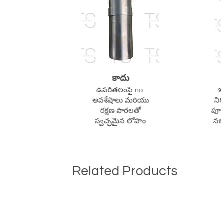
కాదు
ఉపరితలంపై no
అవశేషాలు మరియు
ని
రక్షణ పొరలతో
పూ
స్వచ్ఛమైన లోహం
నల
Related Products