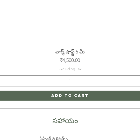
Quick View
వార్మ్ షాఫ్ట్ 5 మీ
Price
₹4,500.00
Excluding Tax
Add to Cart
సహాయం
షిప్పింగ్ & రిటర్న్స్